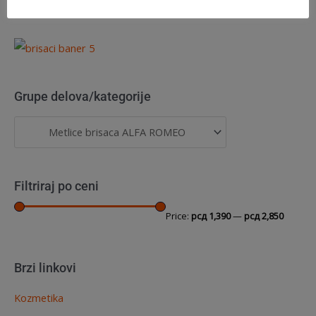
Grupe delova/kategorije
Filtriraj po ceni
Price:
рсд 1,390
—
рсд 2,850
Brzi linkovi
Kozmetika