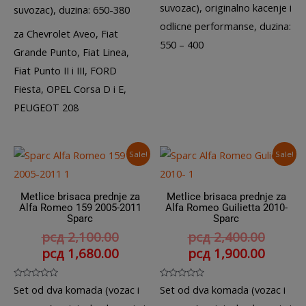
out
out
suvozac), originalno kacenje i
suvozac), duzina: 650-380
of
of
5
5
odlicne performanse, duzina:
za Chevrolet Aveo, Fiat
550 – 400
Grande Punto, Fiat Linea,
Fiat Punto II i III, FORD
Fiesta, OPEL Corsa D i E,
PEUGEOT 208
Sale!
Sale!
Metlice brisaca prednje za
Metlice brisaca prednje za
Alfa Romeo 159 2005-2011
Alfa Romeo Guilietta 2010-
Sparc
Sparc
рсд
2,100.00
рсд
2,400.00
рсд
1,680.00
рсд
1,900.00
Rated
Rated
Set od dva komada (vozac i
Set od dva komada (vozac i
0
0
out
out