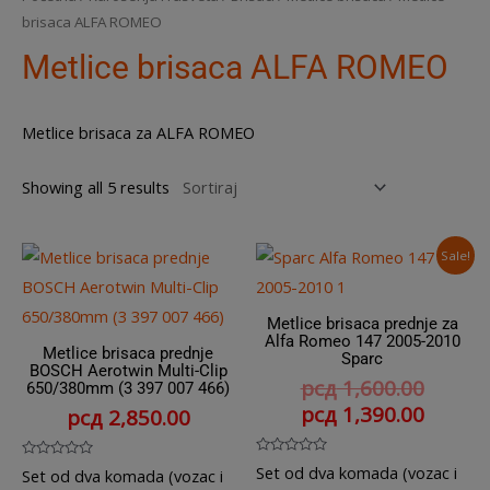
brisaca ALFA ROMEO
Metlice brisaca ALFA ROMEO
Metlice brisaca za ALFA ROMEO
Showing all 5 results
Sale!
Metlice brisaca prednje za
Alfa Romeo 147 2005-2010
Metlice brisaca prednje
Sparc
BOSCH Aerotwin Multi-Clip
рсд
1,600.00
650/380mm (3 397 007 466)
рсд
1,390.00
рсд
2,850.00
Rated
Rated
Set od dva komada (vozac i
Set od dva komada (vozac i
0
0