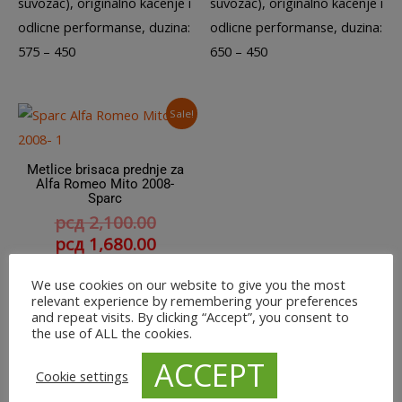
suvozac), originalno kacenje i
suvozac), originalno kacenje i
of
of
5
5
odlicne performanse, duzina:
odlicne performanse, duzina:
575 – 450
650 – 450
Sale!
Metlice brisaca prednje za
Alfa Romeo Mito 2008-
Sparc
рсд
2,100.00
рсд
1,680.00
We use cookies on our website to give you the most
Rated
Set od dva komada (vozac i
0
relevant experience by remembering your preferences
out
suvozac), originalno kacenje i
and repeat visits. By clicking “Accept”, you consent to
of
5
the use of ALL the cookies.
odlicne performanse, duzina:
ACCEPT
650 – 450
Cookie settings