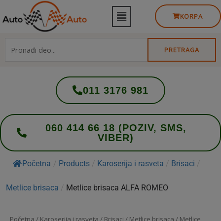
KORPA
PRETRAGA
011 3176 981
060 414 66 18 (POZIV, SMS,
VIBER)
Početna
/
Products
/
Karoserija i rasveta
/
Brisaci
/
Metlice brisaca
/
Metlice brisaca ALFA ROMEO
Početna
/
Karoserija i rasveta
/
Brisaci
/
Metlice brisaca
/ Metlice