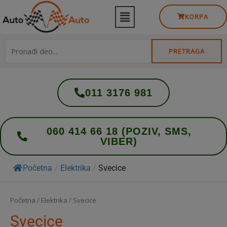
KORPA
PRETRAGA
011 3176 981
060 414 66 18 (POZIV, SMS,
VIBER)
Početna
/
Elektrika
/
Svecice
Početna
/
Elektrika
/ Svecice
Svecice