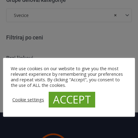
Svecice
×
Filtriraj po ceni
Brzi linkovi
We use cookies on our website to give you the most
Kozmetika
relevant experience by remembering your preferences
and repeat visits. By clicking “Accept”, you consent to
Obavezna i dodatna oprema
the use of ALL the cookies.
Ulja, maziva i tecnosti
ACCEPT
Cookie settings
Metlice brisaca