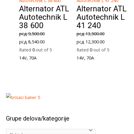
Alternator ATL
Alternator ATL
Autotechnik L
Autotechnik L
38 600
41 240
рсд
9,500.00
рсд
13,500.00
Original
Current
Original
Current
рсд
8,540.00
рсд
12,300.00
price
price
price
price
Rated
0
out of 5
Rated
0
out of 5
was:
is:
was:
is:
14V, 70A
14V, 70A
рсд 9,500.00.
рсд 8,540.00.
рсд 13,500.00.
рсд 12,300.00.
Grupe delova/kategorije