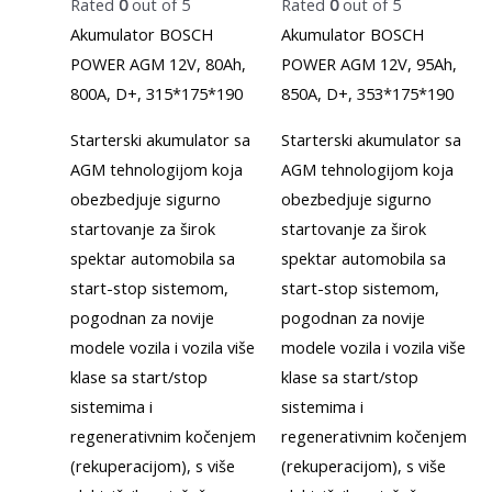
Rated
0
out of 5
Rated
0
out of 5
Akumulator BOSCH
Akumulator BOSCH
POWER AGM 12V, 80Ah,
POWER AGM 12V, 95Ah,
800A, D+, 315*175*190
850A, D+, 353*175*190
Starterski akumulator sa
Starterski akumulator sa
AGM tehnologijom koja
AGM tehnologijom koja
obezbedjuje sigurno
obezbedjuje sigurno
startovanje za širok
startovanje za širok
spektar automobila sa
spektar automobila sa
start-stop sistemom,
start-stop sistemom,
pogodnan za novije
pogodnan za novije
modele vozila i vozila više
modele vozila i vozila više
klase sa start/stop
klase sa start/stop
sistemima i
sistemima i
regenerativnim kočenjem
regenerativnim kočenjem
(rekuperacijom), s više
(rekuperacijom), s više