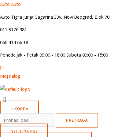
Skip
Auto Auto
to
Auto Tigra Jurija Gagarina 33v, Novi Beograd,
B
lok 70
content
011 3176 981
060 414 66 18
Ponedeljak - Petak 09:00 - 18:00 Subota 09:00 - 15:00
Moj nalog
Menu
KORPA
Search
PRETRAGA
for:
011 3176 981