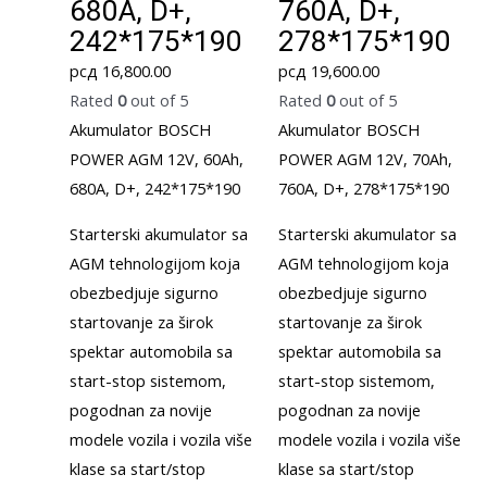
680A, D+,
760A, D+,
242*175*190
278*175*190
рсд
16,800.00
рсд
19,600.00
Rated
0
out of 5
Rated
0
out of 5
Akumulator BOSCH
Akumulator BOSCH
POWER AGM 12V, 60Ah,
POWER AGM 12V, 70Ah,
680A, D+, 242*175*190
760A, D+, 278*175*190
Starterski akumulator sa
Starterski akumulator sa
AGM tehnologijom koja
AGM tehnologijom koja
obezbedjuje sigurno
obezbedjuje sigurno
startovanje za širok
startovanje za širok
spektar automobila sa
spektar automobila sa
start-stop sistemom,
start-stop sistemom,
pogodnan za novije
pogodnan za novije
modele vozila i vozila više
modele vozila i vozila više
klase sa start/stop
klase sa start/stop