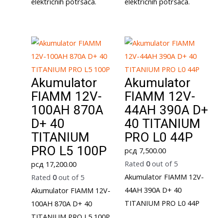
električnih potršača.
električnih potršača.
Akumulator
Akumulator
FIAMM 12V-
FIAMM 12V-
100AH 870A
44AH 390A D+
D+ 40
40 TITANIUM
TITANIUM
PRO L0 44P
PRO L5 100P
рсд
7,500.00
Rated
0
out of 5
рсд
17,200.00
Akumulator FIAMM 12V-
Rated
0
out of 5
44AH 390A D+ 40
Akumulator FIAMM 12V-
TITANIUM PRO L0 44P
100AH 870A D+ 40
TITANIUM PRO L5 100P