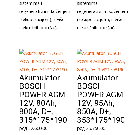
sistemima i
sistemima i
regenerativnim kočenjem
regenerativnim kočenjem
(rekuperacijom), s više
(rekuperacijom), s više
električnih potršača.
električnih potršača.
Akumulator
Akumulator
BOSCH
BOSCH
POWER AGM
POWER AGM
12V, 80Ah,
12V, 95Ah,
800A, D+,
850A, D+,
315*175*190
353*175*190
рсд
22,600.00
рсд
25,750.00