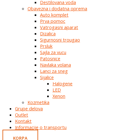
Destilovana voda
Obavezna i dodatna oprema
Auto komplet
Prva pomoc
Vatrogasni aparat
Dizalica
Sigurnosni trougao
Prsluk
Sajla za vucu
Patosnice
Navlaka volana
Lanci za sneg
Sijalice
Halogene
LED
Xenon
Kozmetika
Grupe delova
Outlet
Kontakt
Informacije o transportu
KORPA