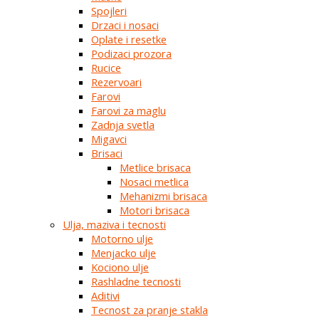
Spojleri
Drzaci i nosaci
Oplate i resetke
Podizaci prozora
Rucice
Rezervoari
Farovi
Farovi za maglu
Zadnja svetla
Migavci
Brisaci
Metlice brisaca
Nosaci metlica
Mehanizmi brisaca
Motori brisaca
Ulja, maziva i tecnosti
Motorno ulje
Menjacko ulje
Kociono ulje
Rashladne tecnosti
Aditivi
Tecnost za pranje stakla