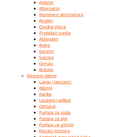
Anlaser
Alternator
Remenice alternatora
Regleri
Diodne ploce
Prekidaci svetla
Ablenderi
Releji
Senzori
Svecice
Grejaci
Bobine
Motorni delovi
Lanac i lancanici
Klipovi
Karike
Lezajevi radilice
Dihtunzi
Pumpa za vodu
Pumpa za ulje
Pumpa za gorivo
Nosaci motora
Komplet zupcastog kaisa