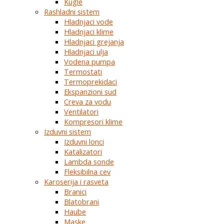
Kugle
Rashladni sistem
Hladnjaci vode
Hladnjaci klime
Hladnjaci grejanja
Hladnjaci ulja
Vodena pumpa
Termostati
Termoprekidaci
Ekspanzioni sud
Creva za vodu
Ventilatori
Kompresori klime
Izduvni sistem
Izduvni lonci
Katalizatori
Lambda sonde
Fleksibilna cev
Karoserija i rasveta
Branici
Blatobrani
Haube
Maske