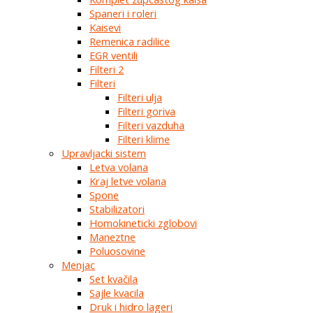
Spaneri i roleri
Kaisevi
Remenica radilice
EGR ventili
Filteri 2
Filteri
Filteri ulja
Filteri goriva
Filteri vazduha
Filteri klime
Upravljacki sistem
Letva volana
Kraj letve volana
Spone
Stabilizatori
Homokineticki zglobovi
Maneztne
Poluosovine
Menjac
Set kvačila
Sajle kvacila
Druk i hidro lageri