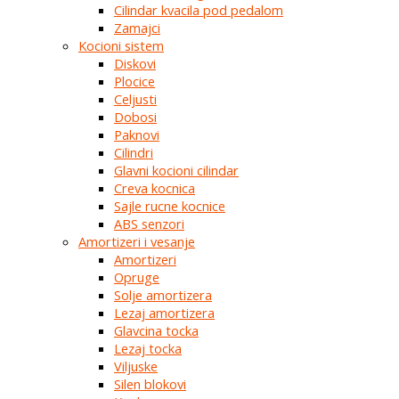
Cilindar kvacila pod pedalom
Zamajci
Kocioni sistem
Diskovi
Plocice
Celjusti
Dobosi
Paknovi
Cilindri
Glavni kocioni cilindar
Creva kocnica
Sajle rucne kocnice
ABS senzori
Amortizeri i vesanje
Amortizeri
Opruge
Solje amortizera
Lezaj amortizera
Glavcina tocka
Lezaj tocka
Viljuske
Silen blokovi