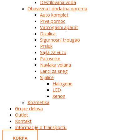
Destilovana voda
Obavezna i dodatna oprema
Auto komplet
Prva pomoc
Vatrogasni aparat
Dizalica
Sigurnosni trougao
Prsluk
Sajla za vucu
Patosnice
Navlaka volana
Lanci za sneg
Sijalice
Halogene
LED
Xenon
Kozmetika
Grupe delova
Outlet
Kontakt
Informacije o transportu
KORPA