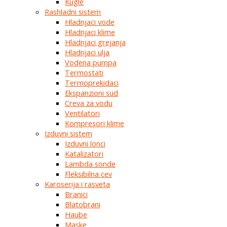
Kugle
Rashladni sistem
Hladnjaci vode
Hladnjaci klime
Hladnjaci grejanja
Hladnjaci ulja
Vodena pumpa
Termostati
Termoprekidaci
Ekspanzioni sud
Creva za vodu
Ventilatori
Kompresori klime
Izduvni sistem
Izduvni lonci
Katalizatori
Lambda sonde
Fleksibilna cev
Karoserija i rasveta
Branici
Blatobrani
Haube
Maske