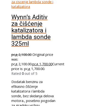
Wynn’s Aditiv
za čišćenje
katalizatora i
lambda sonde
325ml
рсд
2,100.00
Original price
was:
рсд 2,100.00.
рсд
1,700.00
Current
price is: рсд 1,700.00.
Rated
0
out of 5
Dodatak benzinu za
efikasno čišćenje
katalizatora i lambda
sonde, bez skidanja delova
motora., posebno pogodan
za gradsku vožnju.