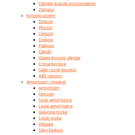
Cilindar kvacila pod pedalom
Zamajci
Kocioni sistem
Diskovi
Plocice
Celjusti
Dobosi
Paknovi
Cilindri
Glavni kocioni cilindar
Creva kocnica
Sajle rucne kocnice
ABS senzori
Amortizeri i vesanje
Amortizeri
Opruge
Solje amortizera
Lezaj amortizera
Glavcina tocka
Lezaj tocka
Viljuske
Silen blokovi