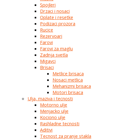
Spojleri
Drzaci i nosaci
Oplate i resetke
Podizaci prozora
Rucice
Rezervoari
Farovi
Farovi za maglu
Zadnja svetla
Migavci
Brisaci
Metlice brisaca
Nosaci metlica
Mehanizmi brisaca
Motori brisaca
Ulja, maziva i tecnosti
Motorno ulje
Menjacko ulje
Kociono ulje
Rashladne tecnosti
Aditivi
Tecnost za pranje stakla