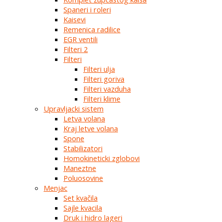
Spaneri i roleri
Kaisevi
Remenica radilice
EGR ventili
Filteri 2
Filteri
Filteri ulja
Filteri goriva
Filteri vazduha
Filteri klime
Upravljacki sistem
Letva volana
Kraj letve volana
Spone
Stabilizatori
Homokineticki zglobovi
Maneztne
Poluosovine
Menjac
Set kvačila
Sajle kvacila
Druk i hidro lageri