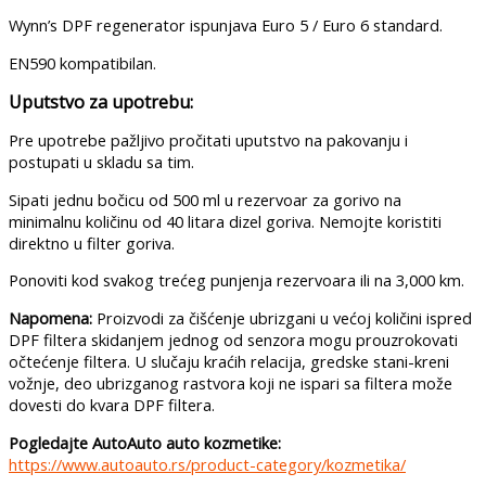
Wynn’s DPF regenerator ispunjava Euro 5 / Euro 6 standard.
EN590 kompatibilan.
Uputstvo za upotrebu:
Pre upotrebe pažljivo pročitati uputstvo na pakovanju i
postupati u skladu sa tim.
Sipati jednu bočicu od 500 ml u rezervoar za gorivo na
minimalnu količinu od 40 litara dizel goriva. Nemojte koristiti
direktno u filter goriva.
Ponoviti kod svakog trećeg punjenja rezervoara ili na 3,000 km.
Napomena:
Proizvodi za čišćenje ubrizgani u većoj količini ispred
DPF filtera skidanjem jednog od senzora mogu prouzrokovati
očtećenje filtera. U slučaju kraćih relacija, gredske stani-kreni
vožnje, deo ubrizganog rastvora koji ne ispari sa filtera može
dovesti do kvara DPF filtera.
Pogledajte AutoAuto auto kozmetike:
https://www.autoauto.rs/product-category/kozmetika/