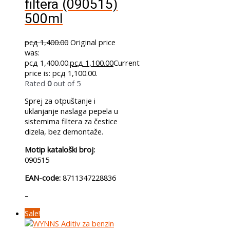
filtera (090515)
500ml
рсд
1,400.00
Original price
was:
рсд 1,400.00.
рсд
1,100.00
Current
price is: рсд 1,100.00.
Rated
0
out of 5
Sprej za otpuštanje i
uklanjanje naslaga pepela u
sistemima filtera za čestice
dizela, bez demontaže.
Motip kataloški broj:
090515
EAN-code:
8711347228836
–
Sale!