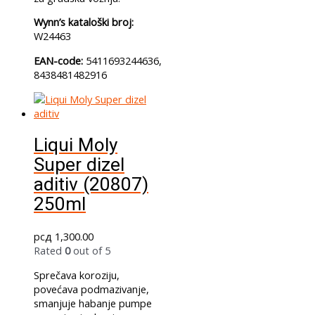
Wynn’s kataloški broj:
W24463
EAN-code:
5411693244636,
8438481482916
Liqui Moly
Super dizel
aditiv (20807)
250ml
рсд
1,300.00
Rated
0
out of 5
Sprečava koroziju,
povećava podmazivanje,
smanjuje habanje pumpe