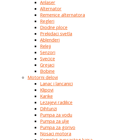
Anlaser
Alternator
Remenice alternatora
Regleri
Diodne ploce
Prekidaci svetla
Ablenderi
Releji
Senzori
Svecice
Grejaci
Bobine
Motorni delovi
Lanac i lancanici
Klipovi
Karike
Lezajevi radilice
Dihtunzi
Pumpa za vodu
Pumpa za ulje
Pumpa za gorivo
Nosaci motora
Komplet zupcastog kaisa