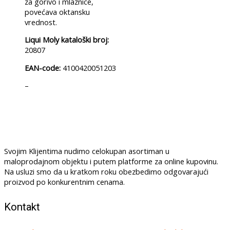
za gorivo i mlaznice,
povećava oktansku
vrednost.
Liqui Moly kataloški broj:
20807
EAN-code:
4100420051203
–
Svojim Klijentima nudimo celokupan asortiman u
maloprodajnom objektu i putem platforme za online kupovinu.
Na usluzi smo da u kratkom roku obezbedimo odgovarajući
proizvod po konkurentnim cenama.
Kontakt