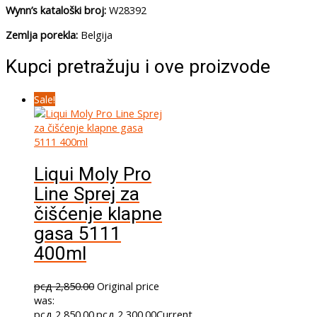
Wynn’s kataloški broj:
W28392
Zemlja porekla:
Belgija
Kupci pretražuju i ove proizvode
Sale!
Liqui Moly Pro
Line Sprej za
čišćenje klapne
gasa 5111
400ml
рсд
2,850.00
Original price
was:
рсд 2,850.00.
рсд
2,300.00
Current