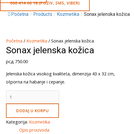
060 414 66 18 (POZIV, SMS, VIBER)
Početna
/
Products
/
Kozmetika
/
Sonax jelenska kožica
Početna
/
Kozmetika
/ Sonax jelenska kožica
Sonax jelenska kožica
рсд
750.00
Jelenska kožica visokog kvaliteta, dimenzija 43 x 32 cm,
otporna na habanje i cepanje.
Sonax
jelenska
kožica
DODAJ U KORPU
quantity
Kategorija:
Kozmetika
Opis proizvoda