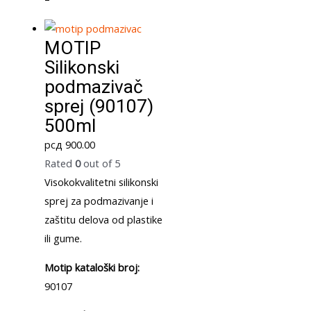
MOTIP
Silikonski
podmazivač
sprej (90107)
500ml
рсд
900.00
Rated
0
out of 5
Visokokvalitetni silikonski
sprej za podmazivanje i
zaštitu delova od plastike
ili gume.
Motip kataloški broj:
90107