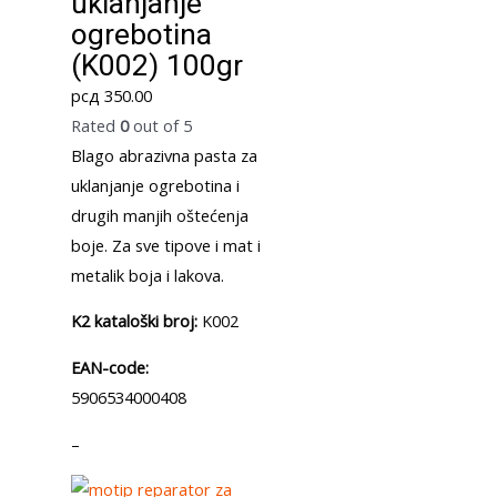
uklanjanje
ogrebotina
(K002) 100gr
рсд
350.00
Rated
0
out of 5
Blago abrazivna pasta za
uklanjanje ogrebotina i
drugih manjih oštećenja
boje. Za sve tipove i mat i
metalik boja i lakova.
K2 kataloški broj:
K002
EAN-code:
5906534000408
–