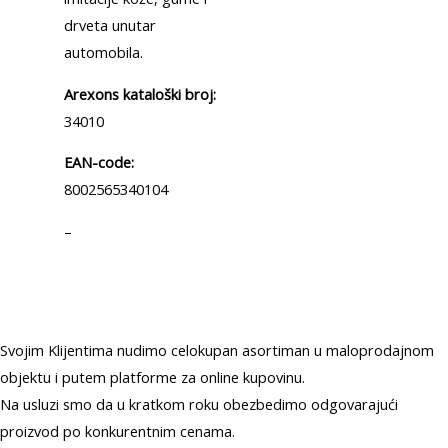
drveta unutar
automobila.
Arexons kataloški broj:
34010
EAN-code:
8002565340104
–
Svojim Klijentima nudimo celokupan asortiman u maloprodajnom
objektu i putem platforme za online kupovinu.
Na usluzi smo da u kratkom roku obezbedimo odgovarajući
proizvod po konkurentnim cenama.