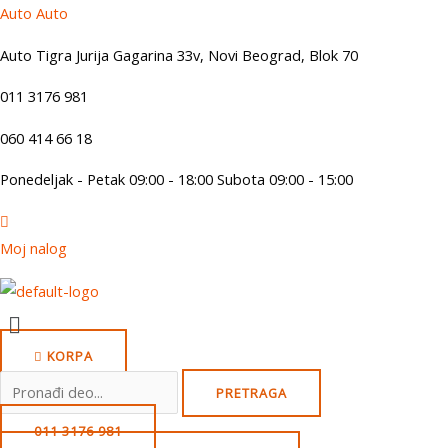
Skip
Auto Auto
to
Auto Tigra Jurija Gagarina 33v, Novi Beograd,
B
lok 70
content
011 3176 981
060 414 66 18
Ponedeljak - Petak 09:00 - 18:00 Subota 09:00 - 15:00
Moj nalog
Menu
KORPA
Search
PRETRAGA
for:
011 3176 981