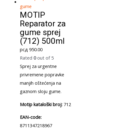
MOTIP
Reparator za
gume sprej
(712) 500ml
рсд
950.00
Rated
0
out of 5
Sprej za urgentne
privremene popravke
manjih oštećenja na
gaznom sloju gume.
Motip kataloški broj:
712
EAN-code:
8711347218967
–