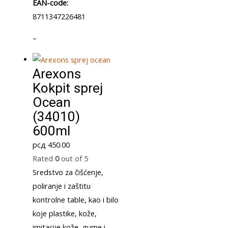
EAN-code:
8711347226481
–
Arexons
Kokpit sprej
Ocean
(34010)
600ml
рсд
450.00
Rated
0
out of 5
Sredstvo za čišćenje,
poliranje i zaštitu
kontrolne table, kao i bilo
koje plastike, kože,
imitacije kože, gume i