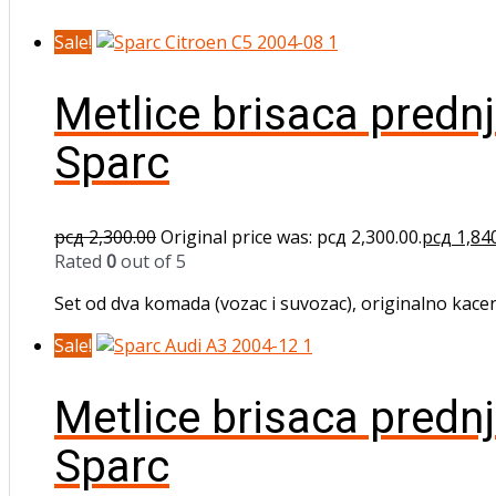
Sale!
Metlice brisaca predn
Sparc
рсд
2,300.00
Original price was: рсд 2,300.00.
рсд
1,84
Rated
0
out of 5
Set od dva komada (vozac i suvozac), originalno kacen
Sale!
Metlice brisaca predn
Sparc