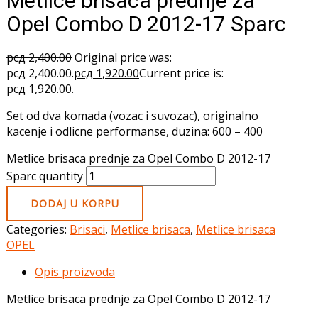
Metlice brisaca prednje za
Opel Combo D 2012-17 Sparc
рсд
2,400.00
Original price was:
рсд 2,400.00.
рсд
1,920.00
Current price is:
рсд 1,920.00.
Set od dva komada (vozac i suvozac), originalno
kacenje i odlicne performanse, duzina: 600 – 400
Metlice brisaca prednje za Opel Combo D 2012-17
Sparc quantity
DODAJ U KORPU
Categories:
Brisaci
,
Metlice brisaca
,
Metlice brisaca
OPEL
Opis proizvoda
Metlice brisaca prednje za Opel Combo D 2012-17