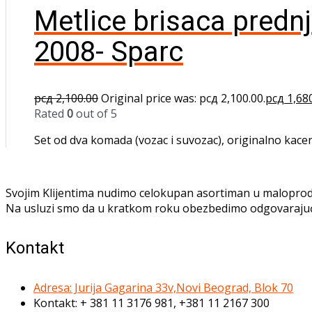
Metlice brisaca predn
2008- Sparc
рсд
2,100.00
Original price was: рсд 2,100.00.
рсд
1,68
Rated
0
out of 5
Set od dva komada (vozac i suvozac), originalno kacen
Svojim Klijentima nudimo celokupan asortiman u maloprod
Na usluzi smo da u kratkom roku obezbedimo odgovaraju
Kontakt
Adresa: Jurija Gagarina 33v,Novi Beograd, Blok 70
Kontakt: + 381 11 3176 981, +381 11 2167 300