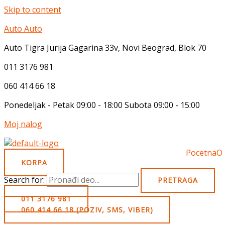
Skip to content
Auto Auto
Auto Tigra Jurija Gagarina 33v, Novi Beograd,
B
lok 70
011 3176 981
060 414 66 18
Ponedeljak - Petak 09:00 - 18:00 Subota 09:00 - 15:00
Moj nalog
Pocetna
O
KORPA
Search for:
PRETRAGA
011 3176 981
060 414 66 18 (POZIV, SMS, VIBER)