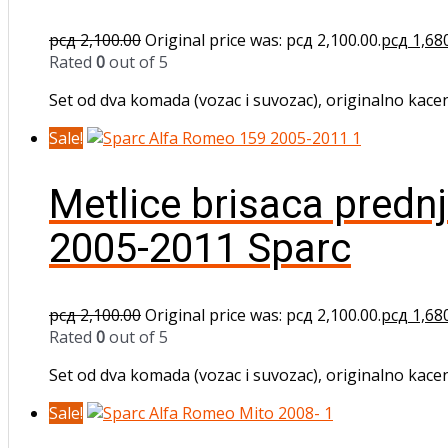
рсд
2,100.00
Original price was: рсд 2,100.00.
рсд
1,68
Rated
0
out of 5
Set od dva komada (vozac i suvozac), originalno kacen
Sale!
Metlice brisaca predn
2005-2011 Sparc
рсд
2,100.00
Original price was: рсд 2,100.00.
рсд
1,68
Rated
0
out of 5
Set od dva komada (vozac i suvozac), originalno kacen
Sale!