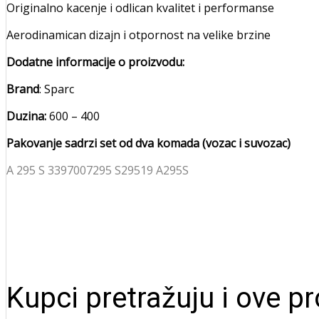
Originalno kacenje i odlican kvalitet i performanse
Aerodinamican dizajn i otpornost na velike brzine
Dodatne informacije o proizvodu:
Brand
: Sparc
Duzina:
600 – 400
Pakovanje sadrzi set od dva komada (vozac i suvozac)
A 295 S 3397007295 S29519 A295S
Kupci pretražuju i ove p