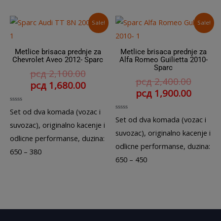
Sale!
Sale!
Metlice brisaca prednje za
Metlice brisaca prednje za
Chevrolet Aveo 2012- Sparc
Alfa Romeo Guilietta 2010-
Sparc
рсд
2,100.00
рсд
2,400.00
рсд
1,680.00
рсд
1,900.00
Rated
Set od dva komada (vozac i
0
Rated
Set od dva komada (vozac i
out
0
suvozac), originalno kacenje i
of
out
suvozac), originalno kacenje i
5
of
odlicne performanse, duzina:
5
odlicne performanse, duzina:
650 – 380
650 – 450