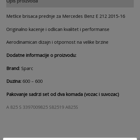
Opis proizvoda
Metlice brisaca prednje za Mercedes Benz E 212 2015-16
Originalno kacenje i odlican kvalitet i performanse
Aerodinamican dizajn i otpornost na velike brzine
Dodatne informacije o proizvodu:
Brand
: Sparc
Duzina:
600 – 600
Pakovanje sadrzi set od dva komada (vozac i suvozac)
A 825 S 3397009825 S82519 A825S