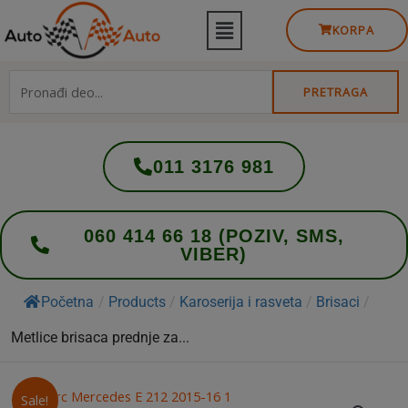
KORPA
PRETRAGA
011 3176 981
060 414 66 18 (POZIV, SMS,
VIBER)
Početna
/
Products
/
Karoserija i rasveta
/
Brisaci
/
Metlice brisaca prednje za...
Sale!