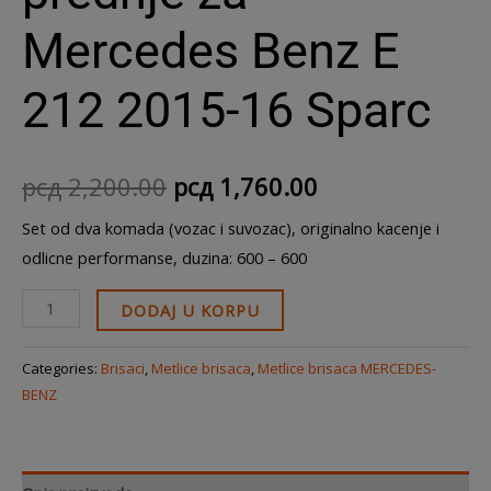
Mercedes Benz E
212 2015-16 Sparc
рсд
2,200.00
рсд
1,760.00
Set od dva komada (vozac i suvozac), originalno kacenje i
odlicne performanse, duzina: 600 – 600
DODAJ U KORPU
Categories:
Brisaci
,
Metlice brisaca
,
Metlice brisaca MERCEDES-
BENZ