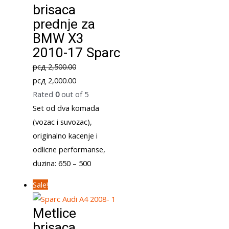
brisaca
prednje za
BMW X3
2010-17 Sparc
рсд
2,500.00
Original
Current
рсд
2,000.00
price
price
Rated
0
out of 5
was:
is:
Set od dva komada
рсд 2,500.00.
рсд 2,000.00.
(vozac i suvozac),
originalno kacenje i
odlicne performanse,
duzina: 650 – 500
Sale!
Metlice
brisaca