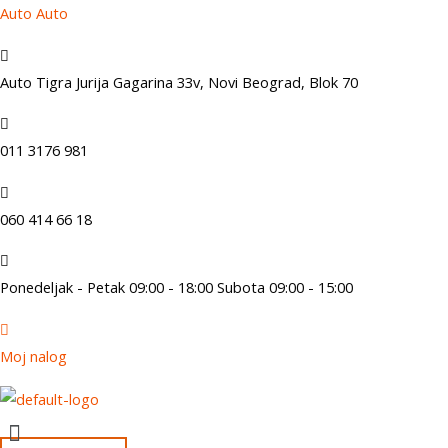
Skip
Auto Auto
to
content
Auto Tigra Jurija Gagarina 33v, Novi Beograd,
B
lok 70
011 3176 981
060 414 66 18
Ponedeljak - Petak 09:00 - 18:00 Subota 09:00 - 15:00
Moj nalog
Menu