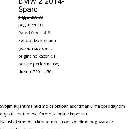
BMW 2 2014-
Sparc
рсд
2,200.00
Original
Current
рсд
1,760.00
price
price
Rated
0
out of 5
was:
is:
Set od dva komada
рсд 2,200.00.
рсд 1,760.00.
(vozac i suvozac),
originalno kacenje i
odlicne performanse,
duzina: 550 – 450
Svojim Klijentima nudimo celokupan asortiman u maloprodajnom
objektu i putem platforme za online kupovinu.
Na usluzi smo da u kratkom roku obezbedimo odgovarajući