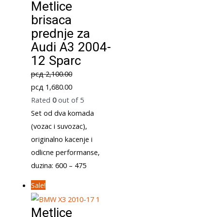
Metlice
brisaca
prednje za
Audi A3 2004-
12 Sparc
рсд
2,100.00
Original
Current
рсд
1,680.00
price
price
Rated
0
out of 5
was:
is:
Set od dva komada
рсд 2,100.00.
рсд 1,680.00.
(vozac i suvozac),
originalno kacenje i
odlicne performanse,
duzina: 600 – 475
Sale!
Metlice