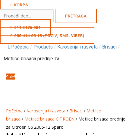
KORPA
Search
PRETRAGA
for:
011 3176 981
060 414 66 18 (POZIV, SMS, VIBER)
Početna
/
Products
/
Karoserija i rasveta
/
Brisaci
/
Metlice brisaca prednje za...
Sale!
Početna
/
Karoserija i rasveta
/
Brisaci
/
Metlice
brisaca
/
Metlice brisaca CITROEN
/ Metlice brisaca prednje
za Citroen C6 2005-12 Sparc