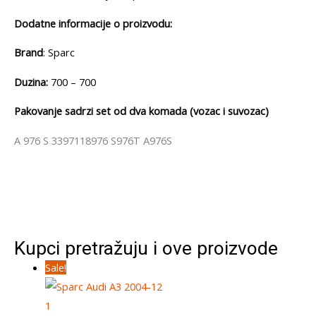
Dodatne informacije o proizvodu:
Brand
: Sparc
Duzina:
700 – 700
Pakovanje sadrzi set od dva komada (vozac i suvozac)
A 976 S 3397118976 S976T A976S
Kupci pretražuju i ove proizvode
Sale!