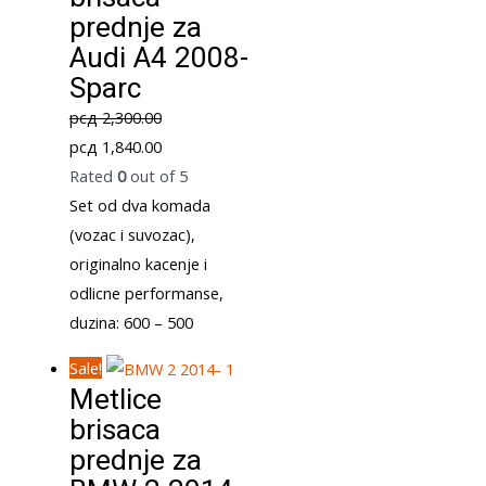
prednje za
Audi A4 2008-
Sparc
рсд
2,300.00
Original
Current
рсд
1,840.00
price
price
Rated
0
out of 5
was:
is:
Set od dva komada
рсд 2,300.00.
рсд 1,840.00.
(vozac i suvozac),
originalno kacenje i
odlicne performanse,
duzina: 600 – 500
Sale!
Metlice
brisaca
prednje za