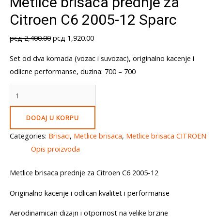
Metlice brisaca prednje za
Citroen C6 2005-12 Sparc
Original
Current
рсд
2,400.00
рсд
1,920.00
price
price
Set od dva komada (vozac i suvozac), originalno kacenje i
was:
is:
odlicne performanse, duzina: 700 – 700
рсд 2,400.00.
рсд 1,920.00.
Metlice
brisaca
prednje
DODAJ U KORPU
za
Categories:
Brisaci
,
Metlice brisaca
,
Metlice brisaca CITROEN
Citroen
Opis proizvoda
C6
2005-
Metlice brisaca prednje za Citroen C6 2005-12
12
Originalno kacenje i odlican kvalitet i performanse
Sparc
quantity
Aerodinamican dizajn i otpornost na velike brzine