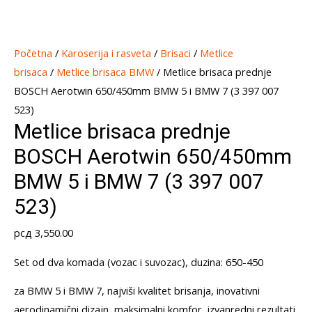
Početna
/
Karoserija i rasveta
/
Brisaci
/
Metlice
brisaca
/
Metlice brisaca BMW
/ Metlice brisaca prednje
BOSCH Aerotwin 650/450mm BMW 5 i BMW 7 (3 397 007
523)
Metlice brisaca prednje
BOSCH Aerotwin 650/450mm
BMW 5 i BMW 7 (3 397 007
523)
рсд
3,550.00
Set od dva komada (vozac i suvozac), duzina: 650-450
za BMW 5 i BMW 7, najviši kvalitet brisanja, inovativni
aerodinamični dizajn, maksimalni komfor, izvanredni rezultati