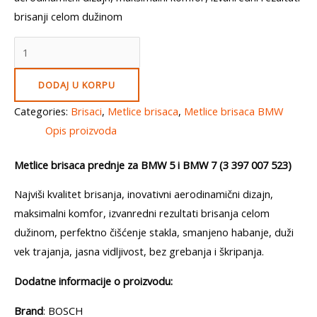
brisanji celom dužinom
Metlice
brisaca
prednje
DODAJ U KORPU
BOSCH
Categories:
Brisaci
,
Metlice brisaca
,
Metlice brisaca BMW
Aerotwin
Opis proizvoda
650/450mm
BMW
Metlice brisaca prednje za BMW 5 i BMW 7 (3 397 007 523)
5
Najviši kvalitet brisanja, inovativni aerodinamični dizajn,
i
maksimalni komfor, izvanredni rezultati brisanja celom
BMW
dužinom, perfektno čišćenje stakla, smanjeno habanje, duži
7
vek trajanja, jasna vidljivost, bez grebanja i škripanja.
(3
397
Dodatne informacije o proizvodu:
007
Brand
: BOSCH
523)