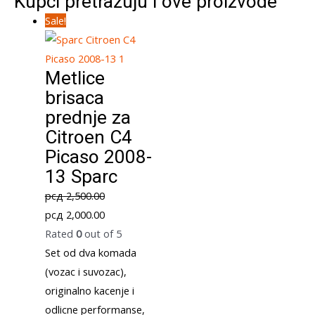
Kupci pretražuju i ove proizvode
Sale!
Metlice
brisaca
prednje za
Citroen C4
Picaso 2008-
13 Sparc
рсд
2,500.00
Original
Current
рсд
2,000.00
price
price
Rated
0
out of 5
was:
is:
Set od dva komada
рсд 2,500.00.
рсд 2,000.00.
(vozac i suvozac),
originalno kacenje i
odlicne performanse,