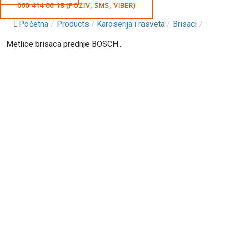
060 414 66 18 (POZIV, SMS, VIBER)
Početna
/
Products
/
Karoserija i rasveta
/
Brisaci
/
Metlice brisaca prednje BOSCH...