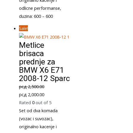
odlicne performanse,
duzina: 600 – 600
Sale!
Metlice
brisaca
prednje za
BMW X6 E71
2008-12 Sparc
рсд
2,500.00
Original
Current
рсд
2,000.00
price
price
Rated
0
out of 5
was:
is:
Set od dva komada
рсд 2,500.00.
рсд 2,000.00.
(vozac i suvozac),
originalno kacenje i