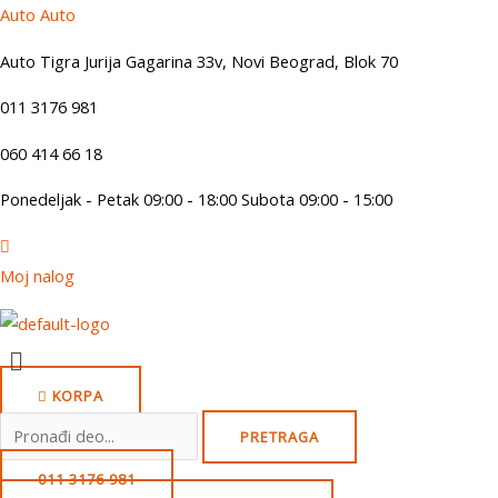
Skip
Auto Auto
to
Auto Tigra Jurija Gagarina 33v, Novi Beograd,
B
lok 70
content
011 3176 981
060 414 66 18
Ponedeljak - Petak 09:00 - 18:00 Subota 09:00 - 15:00
Moj nalog
Menu
KORPA
Search
PRETRAGA
for:
011 3176 981