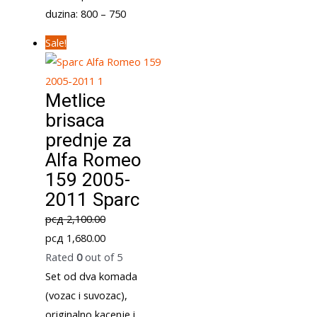
duzina: 800 – 750
Sale!
Metlice
brisaca
prednje za
Alfa Romeo
159 2005-
2011 Sparc
рсд
2,100.00
Original
Current
рсд
1,680.00
price
price
Rated
0
out of 5
was:
is:
Set od dva komada
рсд 2,100.00.
рсд 1,680.00.
(vozac i suvozac),
originalno kacenje i