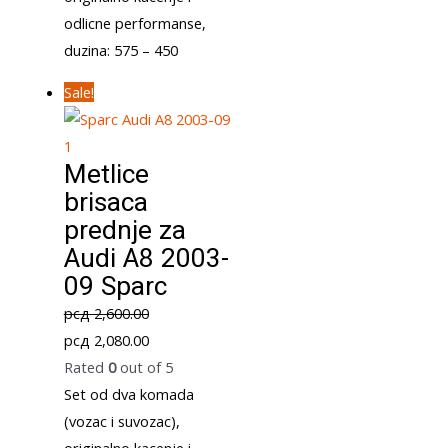
odlicne performanse,
duzina: 575 – 450
Sale!
Metlice
brisaca
prednje za
Audi A8 2003-
09 Sparc
рсд
2,600.00
Original
Current
рсд
2,080.00
price
price
Rated
0
out of 5
was:
is:
Set od dva komada
рсд 2,600.00.
рсд 2,080.00.
(vozac i suvozac),
originalno kacenje i