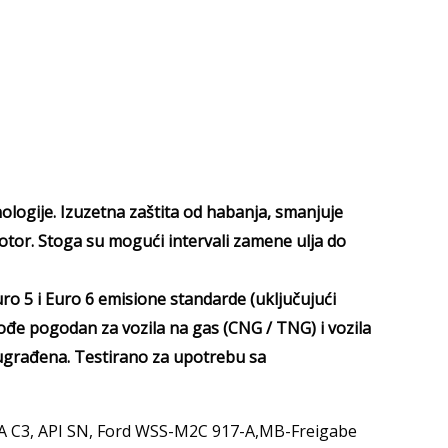
ologije. Izuzetna zaštita od habanja, smanjuje
motor. Stoga su mogući intervali zamene ulja do
ro 5 i Euro 6 emisione standarde (uključujući
e pogodan za vozila na gas (CNG / TNG) i vozila
o ugrađena. Testirano za upotrebu sa
 C3, API SN, Ford WSS-M2C 917-A,MB-Freigabe