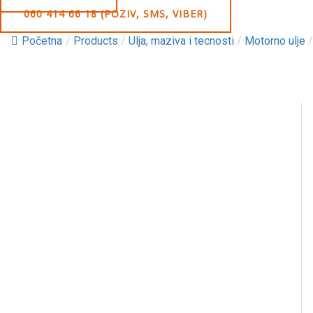
060 414 66 18 (POZIV, SMS, VIBER)
Početna
/
Products
/
Ulja, maziva i tecnosti
/
Motorno ulje
/