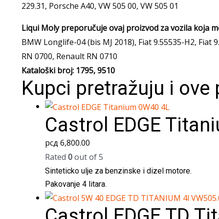
229.31, Porsche A40, VW 505 00, VW 505 01
Liqui Moly preporučuje ovaj proizvod za vozila koja mor
BMW Longlife-04 (bis MJ 2018), Fiat 9.55535-H2, Fiat 
RN 0700, Renault RN 0710
Kataloški broj: 1795, 9510
Kupci pretražuju i ove
Castrol EDGE Titan
рсд
6,800.00
Rated
0
out of 5
Sinteticko ulje za benzinske i dizel motore.
Pakovanje 4 litara.
Castrol EDGE TD Ti