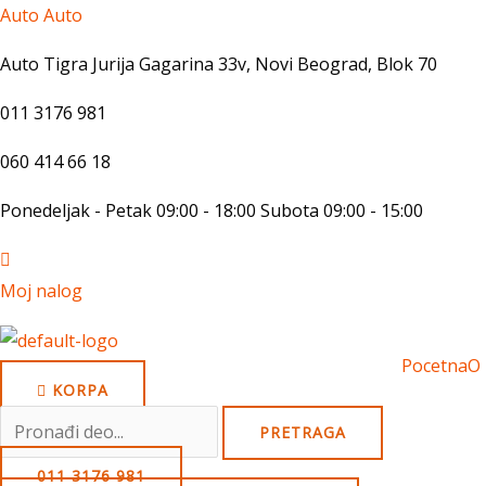
Skip
Auto Auto
to
Auto Tigra Jurija Gagarina 33v, Novi Beograd,
B
lok 70
content
011 3176 981
060 414 66 18
Ponedeljak - Petak 09:00 - 18:00 Subota 09:00 - 15:00
Moj nalog
Pocetna
O
KORPA
Search
PRETRAGA
for:
011 3176 981