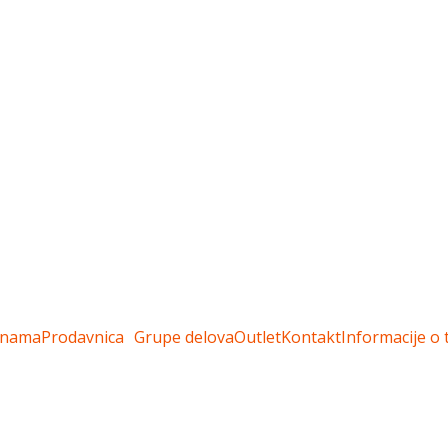
 nama
Prodavnica
Grupe delova
Outlet
Kontakt
Informacije o