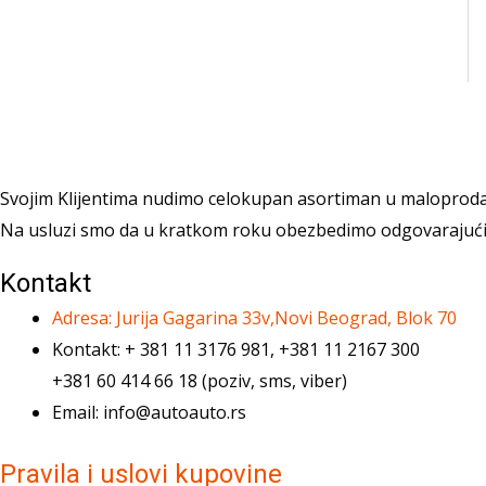
Svojim Klijentima nudimo celokupan asortiman u maloproda
Na usluzi smo da u kratkom roku obezbedimo odgovarajuć
Kontakt
Adresa: Jurija Gagarina 33v,Novi Beograd, Blok 70
Kontakt: + 381 11 3176 981, +381 11 2167 300
+381 60 414 66 18 (poziv, sms, viber)
Email: info@autoauto.rs
Pravila i uslovi kupovine