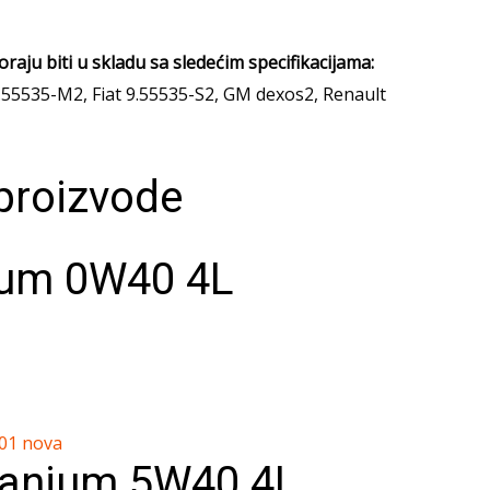
aju biti u skladu sa sledećim specifikacijama:
9.55535-M2, Fiat 9.55535-S2, GM dexos2, Renault
 proizvode
ium 0W40 4L
tanium 5W40 4L