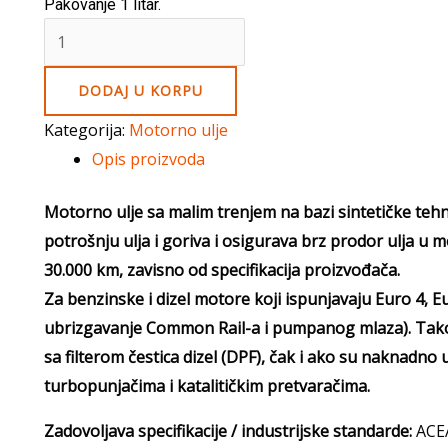
Pakovanje 1 litar.
Liqui
Moly
TOP
DODAJ U KORPU
TEC
Kategorija:
Motorno ulje
4100
Opis proizvoda
5W40
1L
Motorno ulje sa malim trenjem na bazi sintetičke tehn
quantity
potrošnju ulja i goriva i osigurava brz prodor ulja u 
30.000 km, zavisno od specifikacija proizvođača.
Za benzinske i dizel motore koji ispunjavaju Euro 4, Eu
ubrizgavanje Common Rail-a i pumpanog mlaza). Takođ
sa filterom čestica dizel (DPF), čak i ako su naknadn
turbopunjačima i katalitičkim pretvaračima.
Zadovoljava specifikacije / industrijske standarde:
ACEA