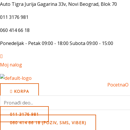
Skip
Auto Tigra Jurija Gagarina 33v, Novi Beograd,
B
lok 70
to
011 3176 981
content
060 414 66 18
Ponedeljak - Petak 09:00 - 18:00 Subota 09:00 - 15:00
Moj nalog
Pocetna
O
KORPA
Search
for:
011 3176 981
060 414 66 18 (POZIV, SMS, VIBER)