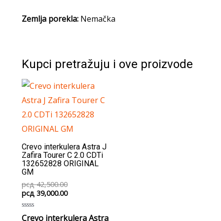
Zemlja porekla:
Nemačka
Kupci pretražuju i ove proizvode
Crevo interkulera Astra J
Zafira Tourer C 2.0 CDTi
132652828 ORIGINAL
GM
Original
рсд
42,500.00
price
Current
рсд
39,000.00
was:
price
рсд 42,500.00.
is:
Rated
Crevo interkulera Astra
рсд 39,000.00.
0