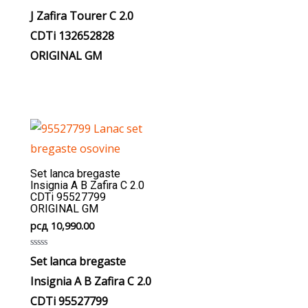
out
J Zafira Tourer C 2.0
of
5
CDTi 132652828
ORIGINAL GM
Set lanca bregaste
Insignia A B Zafira C 2.0
CDTi 95527799
ORIGINAL GM
рсд
10,990.00
Rated
Set lanca bregaste
0
out
Insignia A B Zafira C 2.0
of
5
CDTi 95527799