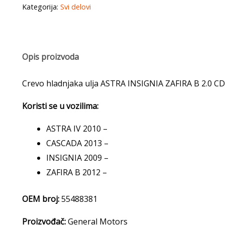
ulja
Kategorija:
Svi delovi
ASTRA
INSIGNIA
ZAFIRA
Opis proizvoda
B
2.0
Crevo hladnjaka ulja ASTRA INSIGNIA ZAFIRA B 2.0 
CDTi
55488381
Koristi se u vozilima:
ORIGINAL
ASTRA IV 2010 –
GM
CASCADA 2013 –
quantity
INSIGNIA 2009 –
ZAFIRA B 2012 –
OEM broj:
55488381
Proizvođač:
General Motors