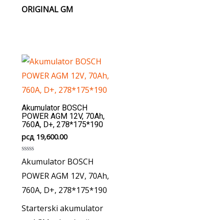
ORIGINAL GM
Akumulator BOSCH
POWER AGM 12V, 70Ah,
760A, D+, 278*175*190
рсд
19,600.00
Rated
Akumulator BOSCH
0
out
POWER AGM 12V, 70Ah,
of
5
760A, D+, 278*175*190
Starterski akumulator