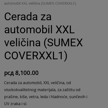
automobil XXL veličina (SUMEX COVERXXL1)
Cerada za
automobil XXL
veličina (SUMEX
COVERXXL1)
рсд
8,100.00
Cerada za automobil, XXL veličina, od
visokokvalitetnog materijala, za zaštitu od
prašine, kiše, vetra, leda i hladnoće, sunčevih i
UV zraka i sl.