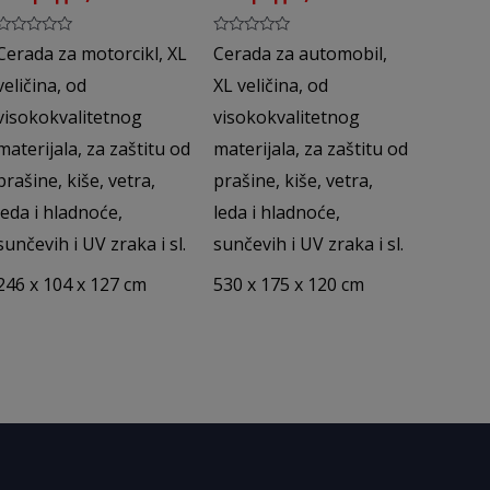
Rated
Rated
Cerada za motorcikl, XL
Cerada za automobil,
0
0
out
out
veličina, od
XL veličina, od
of
of
5
5
visokokvalitetnog
visokokvalitetnog
materijala, za zaštitu od
materijala, za zaštitu od
prašine, kiše, vetra,
prašine, kiše, vetra,
leda i hladnoće,
leda i hladnoće,
sunčevih i UV zraka i sl.
sunčevih i UV zraka i sl.
246 x 104 x 127 cm
530 x 175 x 120 cm