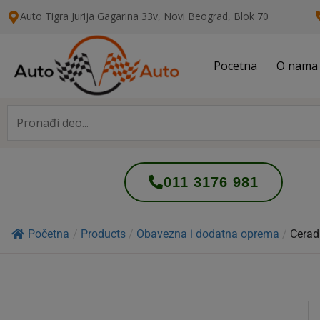
Auto Tigra Jurija Gagarina 33v, Novi Beograd,
B
lok 70
Pocetna
O nama
011 3176 981
Početna
/
Products
/
Obavezna i dodatna oprema
/
Cerad