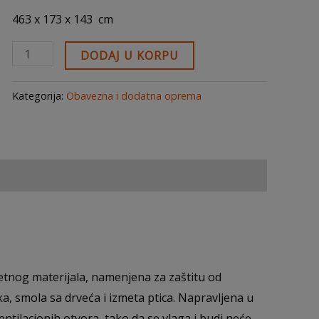
463 x 173 x 143 cm
DODAJ U KORPU
Kategorija:
Obavezna i dodatna oprema
etnog materijala, namenjena za zaštitu od
aka, smola sa drveća i izmeta ptica. Napravljena u
tilacionih otvora, tako da se vlaga i budj neće