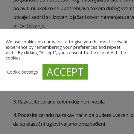
pojaviti ni ukoliko se upotrebljava tokom dužeg vre
uticaje i sadrži stilizovani ojačani otvor namenjen za 
pričvršćivanje.
Proizvod je dostupan u različitim veličina, odgovaraj
We use cookies on our website to give you the most relevant
experience by remembering your preferences and repeat
određeno vozilo.
visits. By clicking “Accept”, you consent to the use of ALL the
cookies.
Način postavljanja:
ACCEPT
Cookie settings
1. Odaberite odgovarajuću veličinu za vaše vozilo uvi
2. Postavite ceradu preko površine jednog kraja vozila
3. Razvucite ceradu celom dužinom vozila.
4. Podesite ceradu na takav način da budete uvereni da
da su elastični uglovi valjano obezbeđeni