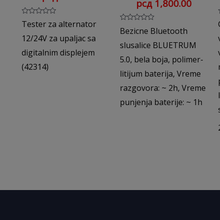
рсд
1,800.00
Rated
Tester za alternator
0
Rated
Bezicne Bluetooth
out
0
12/24V za upaljac sa
of
out
slusalice BLUETRUM
5
of
digitalnim displejem
5
5.0, bela boja, polimer-
(42314)
litijum baterija, Vreme
razgovora: ~ 2h, Vreme
punjenja baterije: ~ 1h