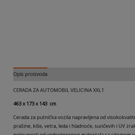
Opis proizvoda
CERADA ZA AUTOMOBIL VELICINA XXL1
463 x 173 x 143 cm
Cerada za putnička vozila napravljena od visokokvalit
prašine, kiše, vetra, leda i hladnoće, sunčevih i UV zr
potpunosti od vodootpornog materijala sa sitemom ven