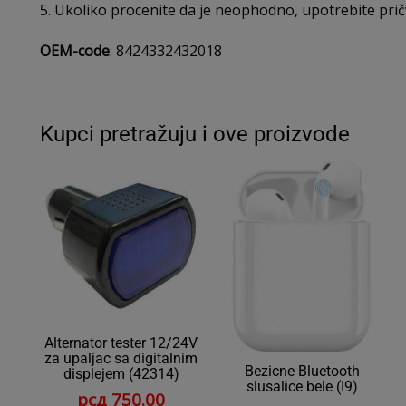
5. Ukoliko procenite da je neophodno, upotrebite pri
OEM-code
: 8424332432018
Kupci pretražuju i ove proizvode
Alternator tester 12/24V
za upaljac sa digitalnim
Bezicne Bluetooth
displejem (42314)
slusalice bele (I9)
рсд
750.00