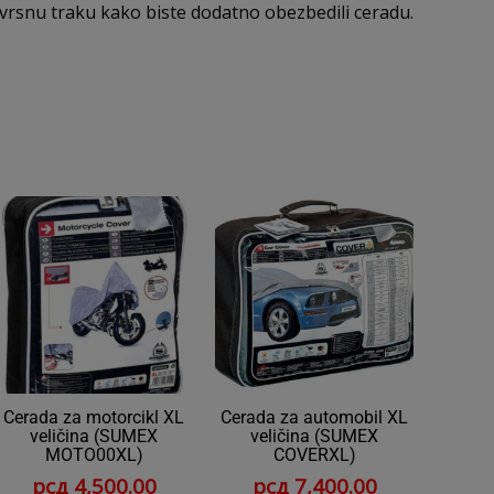
čvrsnu traku kako biste dodatno obezbedili ceradu.
Cerada za motorcikl XL
Cerada za automobil XL
veličina (SUMEX
veličina (SUMEX
MOTO00XL)
COVERXL)
рсд
4,500.00
рсд
7,400.00