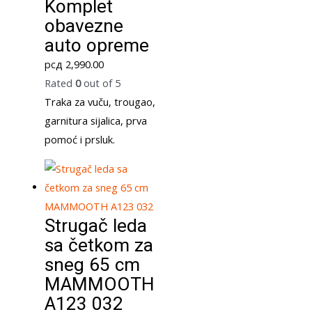
Komplet
obavezne
auto opreme
рсд
2,990.00
Rated
0
out of 5
Traka za vuču, trougao,
garnitura sijalica, prva
pomoć i prsluk.
Strugač leda
sa četkom za
sneg 65 cm
MAMMOOTH
A123 032