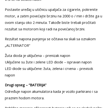
Postavite uređaj u utičnicu upaljača za cigarete, pokrenite
motor, a zatim povećajte brzinu na 2000 o / min i držite ga u
ovom stanju oko 2 minuta. Takođe biste trebali pročitati
rezultat sa motorom koji radi na povećanoj brzini.
Rezultat napona punjenja se očitava na skali sa oznakom
„ALTERNATOR“
Žuta dioda je uključena – prenizak napon
Uključene su žute i zelene LED diode – ispravan napon
LED diode su uključene: žuta, zelena i crvena – previsok
napon
Drugi opseg – “BATERIJA”
Određuje napon akumulatora kada je vozilo parkirano i sa
praznim hodom motora.
Približno merenje efikasnosti baterije vrši se na sledeći način: