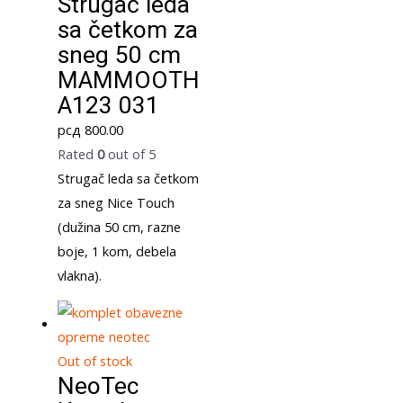
Strugač leda
sa četkom za
sneg 50 cm
MAMMOOTH
A123 031
рсд
800.00
Rated
0
out of 5
Strugač leda sa četkom
za sneg Nice Touch
(dužina 50 cm, razne
boje, 1 kom, debela
vlakna).
Out of stock
NeoTec