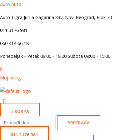
Skip
Auto Auto
to
Auto Tigra Jurija Gagarina 33v, Novi Beograd,
B
lok 70
content
011 3176 981
060 414 66 18
Ponedeljak - Petak 09:00 - 18:00 Subota 09:00 - 15:00
Moj nalog
Menu
KORPA
Search
PRETRAGA
for:
011 3176 981