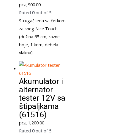
рсд
900.00
Rated
0
out of 5
Strugač leda sa četkom
za sneg Nice Touch
(dužina 65 cm, razne
boje, 1 kom, debela
vlakna).
Akumulator i
alternator
tester 12V sa
štipaljkama
(61516)
рсд
1,200.00
Rated
0
out of 5