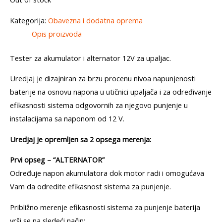
Kategorija:
Obavezna i dodatna oprema
Opis proizvoda
Tester za akumulator i alternator 12V za upaljac.
Uredjaj je dizajniran za brzu procenu nivoa napunjenosti
baterije na osnovu napona u utičnici upaljača i za određivanje
efikasnosti sistema odgovornih za njegovo punjenje u
instalacijama sa naponom od 12 V.
Uredjaj je opremljen sa 2 opsega merenja:
Prvi opseg – “ALTERNATOR”
Određuje napon akumulatora dok motor radi i omogućava
Vam da odredite efikasnost sistema za punjenje.
Približno merenje efikasnosti sistema za punjenje baterija
vrši se na sledeći način: