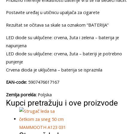
Postavite uređaj u utičnicu upaljača za cigarete
Rezultat se očitava sa skale sa oznakom “BATERIJA”
LED diode su uključene: crvena, žuta i zelena – baterija je
napunjena
LED diode su uključene: crvena, žuta – bateriji je potrebno
punjenje
Crvena dioda je uključena – baterija se ispraznila
EAN-code:
5907476617167
Zemlja porekla:
Poljska
Kupci pretražuju i ove proizvode