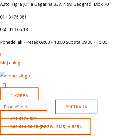
Skip
Auto Tigra Jurija Gagarina 33v, Novi Beograd,
B
lok 70
to
011 3176 981
content
060 414 66 18
Ponedeljak - Petak 09:00 - 18:00 Subota 09:00 - 15:00
Moj nalog
Menu
KORPA
Search
PRETRAGA
for:
011 3176 981
060 414 66 18 (POZIV, SMS, VIBER)