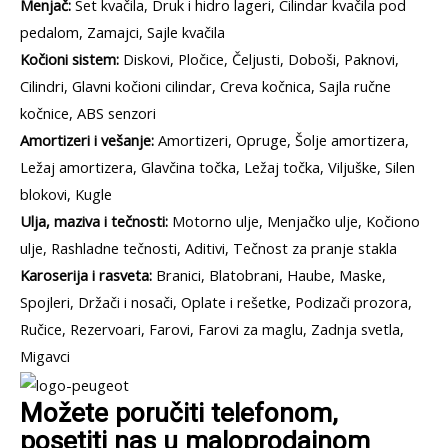
Menjač:
Set kvačila, Druk i hidro lageri, Cilindar kvačila pod
pedalom, Zamajci, Sajle kvačila
Kočioni sistem:
Diskovi, Pločice, Čeljusti, Doboši, Paknovi,
Cilindri, Glavni kočioni cilindar, Creva kočnica, Sajla ručne
kočnice, ABS senzori
Amortizeri i vešanje:
Amortizeri, Opruge, Šolje amortizera,
Ležaj amortizera, Glavčina točka, Ležaj točka, Viljuške, Silen
blokovi, Kugle
Ulja, maziva i tečnosti:
Motorno ulje, Menjačko ulje, Kočiono
ulje, Rashladne tečnosti, Aditivi, Tečnost za pranje stakla
Karoserija i rasveta:
Branici, Blatobrani, Haube, Maske,
Spojleri, Držači i nosači, Oplate i rešetke, Podizači prozora,
Ručice, Rezervoari, Farovi, Farovi za maglu, Zadnja svetla,
Migavci
Možete poručiti telefonom,
posetiti nas u maloprodajnom