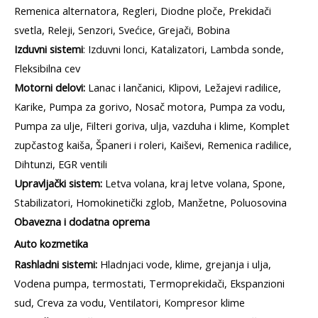
Remenica alternatora, Regleri, Diodne ploče, Prekidači
svetla, Releji, Senzori, Svećice, Grejači, Bobina
Izduvni sistemi
: Izduvni lonci, Katalizatori, Lambda sonde,
Fleksibilna cev
Motorni delovi:
Lanac i lančanici, Klipovi, Ležajevi radilice,
Karike, Pumpa za gorivo, Nosač motora, Pumpa za vodu,
Pumpa za ulje, Filteri goriva, ulja, vazduha i klime, Komplet
zupčastog kaiša, Španeri i roleri, Kaiševi, Remenica radilice,
Dihtunzi, EGR ventili
Upravljački sistem:
Letva volana, kraj letve volana, Spone,
Stabilizatori, Homokinetički zglob, Manžetne, Poluosovina
Obavezna i dodatna oprema
Auto kozmetika
Rashladni sistemi:
Hladnjaci vode, klime, grejanja i ulja,
Vodena pumpa, termostati, Termoprekidači, Ekspanzioni
sud, Creva za vodu, Ventilatori, Kompresor klime