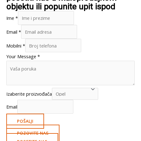
objektu ili popunite upit ispod
Ime
*
Email
*
Mobilni
*
Your Message
*
Izaberite proizvođača
Email
POŠALJI
POZOVITE NAS