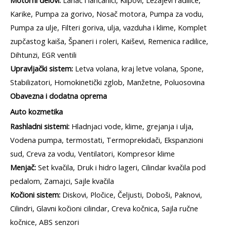
Karike, Pumpa za gorivo, Nosač motora, Pumpa za vodu,
Pumpa za ulje, Filteri goriva, ulja, vazduha i klime, Komplet
zupčastog kaiša, Španeri i roleri, Kaiševi, Remenica radilice,
Dihtunzi, EGR ventili
Upravljački sistem:
Letva volana, kraj letve volana, Spone,
Stabilizatori, Homokinetički zglob, Manžetne, Poluosovina
Obavezna i dodatna oprema
Auto kozmetika
Rashladni sistemi:
Hladnjaci vode, klime, grejanja i ulja,
Vodena pumpa, termostati, Termoprekidači, Ekspanzioni
sud, Creva za vodu, Ventilatori, Kompresor klime
Menjač:
Set kvačila, Druk i hidro lageri, Cilindar kvačila pod
pedalom, Zamajci, Sajle kvačila
Kočioni sistem:
Diskovi, Pločice, Čeljusti, Doboši, Paknovi,
Cilindri, Glavni kočioni cilindar, Creva kočnica, Sajla ručne
kočnice, ABS senzori