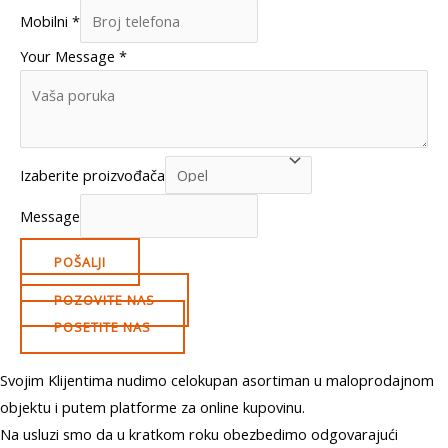
Mobilni
*
Your Message
*
Izaberite proizvođača
Message
POŠALJI
POZOVITE NAS
POSETITE NAS
Svojim Klijentima nudimo celokupan asortiman u maloprodajnom
objektu i putem platforme za online kupovinu.
Na usluzi smo da u kratkom roku obezbedimo odgovarajući