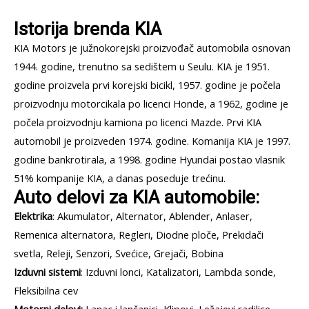
Istorija brenda KIA
KIA Motors je južnokorejski proizvođač automobila osnovan
1944. godine, trenutno sa sedištem u Seulu. KIA je 1951.
godine proizvela prvi korejski bicikl, 1957. godine je počela
proizvodnju motorcikala po licenci Honde, a 1962, godine je
počela proizvodnju kamiona po licenci Mazde. Prvi KIA
automobil je proizveden 1974. godine. Komanija KIA je 1997.
godine bankrotirala, a 1998. godine Hyundai postao vlasnik
51% kompanije KIA, a danas poseduje trećinu.
Auto delovi za KIA automobile:
Elektrika
: Akumulator, Alternator, Ablender, Anlaser,
Remenica alternatora, Regleri, Diodne ploče, Prekidači
svetla, Releji, Senzori, Svećice, Grejači, Bobina
Izduvni sistemi
: Izduvni lonci, Katalizatori, Lambda sonde,
Fleksibilna cev
Motorni delovi:
Lanac i lančanici, Klipovi, Ležajevi radilice,