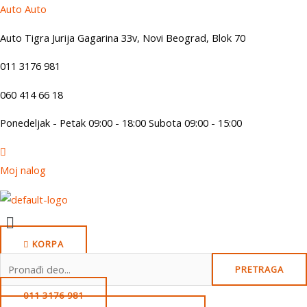
Skip
Auto Auto
to
Auto Tigra Jurija Gagarina 33v, Novi Beograd,
B
lok 70
content
011 3176 981
060 414 66 18
Ponedeljak - Petak 09:00 - 18:00 Subota 09:00 - 15:00
Moj nalog
Menu
KORPA
Search
PRETRAGA
for:
011 3176 981