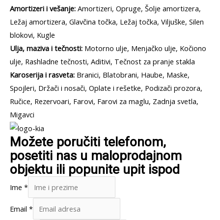
Amortizeri i vešanje:
Amortizeri, Opruge, Šolje amortizera,
Ležaj amortizera, Glavčina točka, Ležaj točka, Viljuške, Silen
blokovi, Kugle
Ulja, maziva i tečnosti:
Motorno ulje, Menjačko ulje, Kočiono
ulje, Rashladne tečnosti, Aditivi, Tečnost za pranje stakla
Karoserija i rasveta:
Branici, Blatobrani, Haube, Maske,
Spojleri, Držači i nosači, Oplate i rešetke, Podizači prozora,
Ručice, Rezervoari, Farovi, Farovi za maglu, Zadnja svetla,
Migavci
Možete poručiti telefonom,
posetiti nas u maloprodajnom
objektu ili popunite upit ispod
Ime
*
Email
*