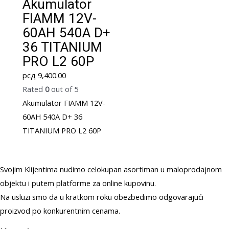
Akumulator
FIAMM 12V-
60AH 540A D+
36 TITANIUM
PRO L2 60P
рсд
9,400.00
Rated
0
out of 5
Akumulator FIAMM 12V-
60AH 540A D+ 36
TITANIUM PRO L2 60P
Svojim Klijentima nudimo celokupan asortiman u maloprodajnom
objektu i putem platforme za online kupovinu.
Na usluzi smo da u kratkom roku obezbedimo odgovarajući
proizvod po konkurentnim cenama.