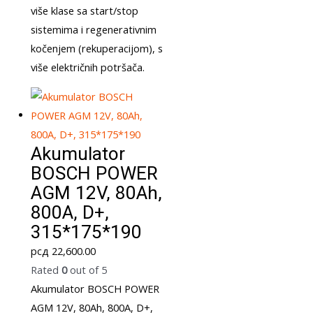
više klase sa start/stop
sistemima i regenerativnim
kočenjem (rekuperacijom), s
više električnih potršača.
Akumulator
BOSCH POWER
AGM 12V, 80Ah,
800A, D+,
315*175*190
рсд
22,600.00
Rated
0
out of 5
Akumulator BOSCH POWER
AGM 12V, 80Ah, 800A, D+,