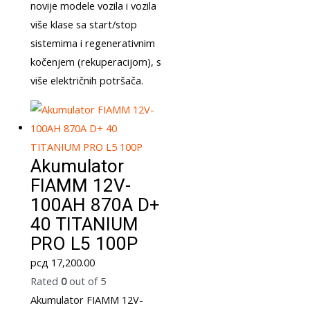
novije modele vozila i vozila
više klase sa start/stop
sistemima i regenerativnim
kočenjem (rekuperacijom), s
više električnih potršača.
Akumulator
FIAMM 12V-
100AH 870A D+
40 TITANIUM
PRO L5 100P
рсд
17,200.00
Rated
0
out of 5
Akumulator FIAMM 12V-