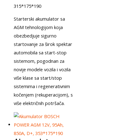
315*175*190
Starterski akumulator sa
AGM tehnologijom koja
obezbedjuje sigurno
startovanje za širok spektar
automobila sa start-stop
sistemom, pogodnan za
novije modele vozila i vozila
više klase sa start/stop
sistemima i regenerativnim
kočenjem (rekuperacijom), s
više električnih potršača.