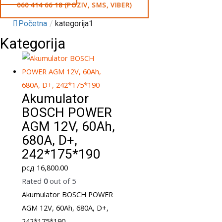
060 414 66 18 (POZIV, SMS, VIBER)
Početna
/
kategorija1
Kategorija
Akumulator
BOSCH POWER
AGM 12V, 60Ah,
680A, D+,
242*175*190
рсд
16,800.00
Rated
0
out of 5
Akumulator BOSCH POWER
AGM 12V, 60Ah, 680A, D+,
242*175*190