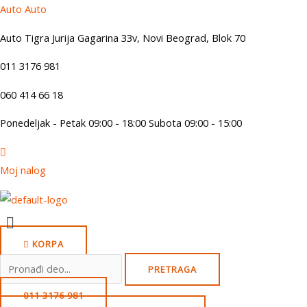
Skip
Auto Auto
to
Auto Tigra Jurija Gagarina 33v, Novi Beograd,
B
lok 70
content
011 3176 981
060 414 66 18
Ponedeljak - Petak 09:00 - 18:00 Subota 09:00 - 15:00
Moj nalog
Menu
KORPA
Search
PRETRAGA
for:
011 3176 981